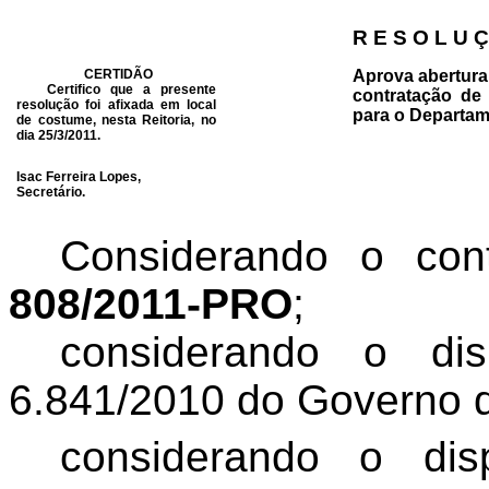
R E S O L U Ç
CERTIDÃO
Aprova abertura 
Certifico que a presente
contratação de 
resolução foi afixada em local
para o Departam
de costume, nesta Reitoria, no
dia 25/3/2011.
Isac Ferreira Lopes,
Secretário.
Considerando o co
808/2011-PRO
;
considerando o di
6.841/2010 do Governo 
considerando o di