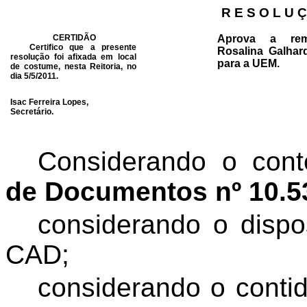
R E S O L U Ç
CERTIDÃO
Aprova a rem
Certifico que a presente
Rosalina Galha
resolução foi afixada em local
para a UEM.
de costume, nesta Reitoria, no
dia 5/5/2011.
Isac Ferreira Lopes,
Secretário.
Considerando o con
de Documentos
nº 10.5
considerando o dispo
CAD;
considerando o conti