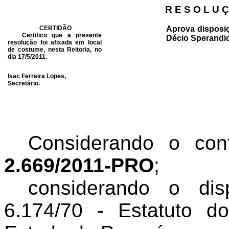
R E S O L U Ç
CERTIDÃO
Aprova disposiç
Certifico que a presente
Décio Sperandio
resolução foi afixada em local
de costume, nesta Reitoria, no
dia 17/5/2011.
Isac Ferreira Lopes,
Secretário.
Considerando o co
2.669/2011-PRO
;
considerando o di
6.174/70 - Estatuto d