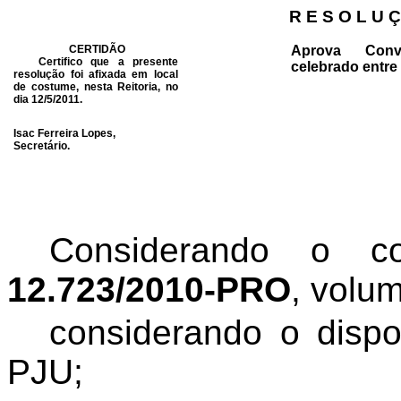
R E S O L U Ç
CERTIDÃO
Aprova Conv
Certifico que a presente
celebrado entre
resolução foi afixada em local
de costume, nesta Reitoria, no
dia 12/5/2011.
Isac Ferreira Lopes,
Secretário.
Considerando o 
12.723/2010-PRO
, volum
considerando o dispo
PJU;