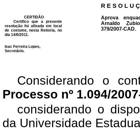
R E S O L U Ç
CERTIDÃO
Aprova enqua
Certifico que a presente
Arnaldo Zubi
resolução foi afixada em local
379/2007-CAD.
de costume, nesta Reitoria, no
dia 14/6/2011.
Isac Ferreira Lopes,
Secretário.
Considerando o con
Processo
nº 1.094/200
considerando o dispo
da Universidade Estadua