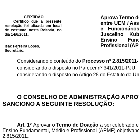
CERTIDÃO
Aprova Termo d
Certifico que a presente
entre UEM / Ass
resolução foi afixada em local
e Funcionário
de costume, nesta Reitoria, no
Juscelino Kub
dia 14/6/2011.
Ensino Fun
Profissional (A
Isac Ferreira Lopes,
Secretário.
Considerando o conteúdo do
Processo nº 2.815/201
considerando o disposto no Parecer nº 341/2011-PJU;
considerando o disposto no Artigo 28 do Estatuto da U
O CONSELHO DE ADMINISTRAÇÃO APROVO
SANCIONO A SEGUINTE RESOLUÇÃO:
Art. 1º
Aprovar o
Termo de Doação
a ser celebrado en
Ensino Fundamental, Médio e Profissional (APMF) objetivan
2.815/2011..