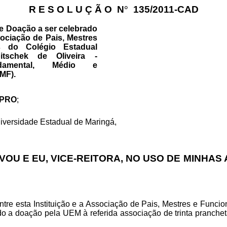
R E S O L U Ç Ã O
N
°
135/2011-CAD
e Doação a ser celebrado
ociação de Pais, Mestres
s do Colégio Estadual
itschek de Oliveira -
damental, Médio e
PMF).
1-PRO
;
niversidade Estadual de Maringá,
U E EU, VICE-REITORA, NO USO DE MINHAS 
tre esta Instituição e a Associação de Pais, Mestres e Funcio
do a doação pela UEM à referida associação de trinta pranche