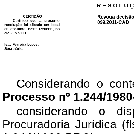
R E S O L U Ç
CERTIDÃO
Revoga decisão
Certifico que a presente
099/2011-CAD.
resolução foi afixada em local
de costume, nesta Reitoria, no
dia 20/7/2011.
Isac Ferreira Lopes,
Secretário.
Considerando o cont
Processo nº 1.244/198
considerando o di
Procuradoria Jurídica (