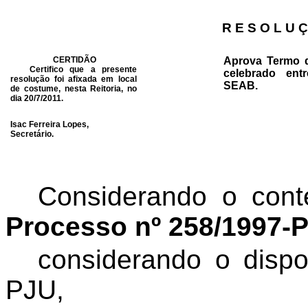
R E S O L U Ç
CERTIDÃO
Aprova Termo d
Certifico que a presente
celebrado en
resolução foi afixada em local
SEAB.
de costume, nesta Reitoria, no
dia 20/7/2011.
Isac Ferreira Lopes,
Secretário.
Considerando o cont
Processo nº 258/1997-
considerando o dispo
PJU,