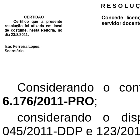
R E S O L U Ç
CERTIDÃO
Concede licen
Certifico que a presente
servidor docent
resolução foi afixada em local
de costume, nesta Reitoria, no
dia 23/8/2011.
Isac Ferreira Lopes,
Secretário.
Considerando o co
6.176/2011-PRO
;
considerando o di
045/2011-DDP e 123/201