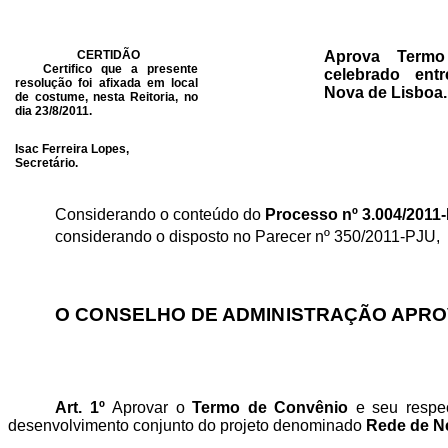
CERTIDÃO
Aprova Term
Certifico que a presente
celebrado ent
resolução foi afixada em local
Nova de Lisboa.
de costume, nesta Reitoria, no
dia 23/8/2011.
Isac Ferreira Lopes,
Secretário.
Considerando o conteúdo do
Processo nº 3.004/201
considerando o disposto no Parecer n
º 350/2011-PJU,
O CONSELHO DE ADMINISTRAÇÃO APROV
Art. 1º
Aprovar o
Termo de Convênio
e seu respec
desenvolvimento conjunto do projeto denominado
Rede de Ne