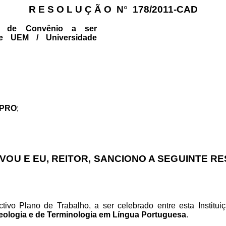
R E S O L U Ç Ã O
N
°
178/2011-CAD
o de Convênio a ser
re UEM / Universidade
1-PRO
;
OU E EU, REITOR, SANCIONO A SEGUINTE R
tivo Plano de Trabalho, a ser celebrado entre esta Institu
ologia e de Terminologia
em Língua Portuguesa
.