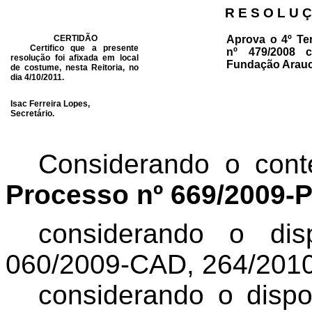
R E S O L U Ç
CERTIDÃO
Aprova o 4º Te
Certifico que a presente
nº 479/2008 
resolução foi afixada em local
Fundação Arauc
de costume, nesta Reitoria, no
dia 4/10/2011.
Isac Ferreira Lopes,
Secretário.
Considerando o cont
Processo nº 669/2009-
considerando o di
060/2009-CAD, 264/201
considerando o dispo