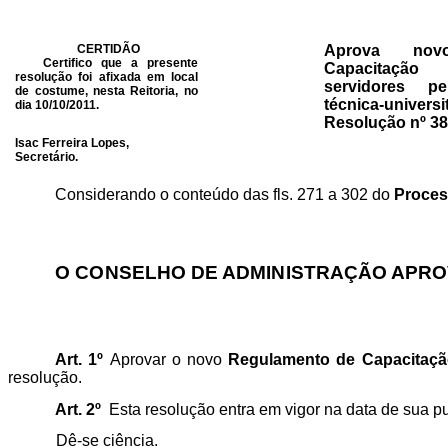
CERTIDÃO
Aprova nov
Certifico que a presente
Capacitaçã
resolução foi afixada em local
servidores pe
de costume, nesta Reitoria, no
técnica-univ
dia 10/10/2011.
Resolução nº 3
Isac Ferreira Lopes,
Secretário.
Considerando o conteúdo das fls.
271 a
302 do
Proces
O CONSELHO DE ADMINISTRAÇÃO APROV
Art. 1º
Aprovar o
novo
Regulamento de Capacitaç
resolução.
Art. 2º
Esta resolução entra em vigor na data de sua 
Dê-se ciência.