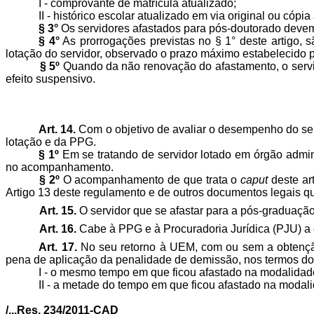
I - comprovante de matrícula atualizado;
II - histórico escolar atualizado em via original ou cópia
§ 3°
Os servidores afastados para pós-doutorado devem 
§ 4°
As prorrogações previstas no § 1° deste artigo,
lotação do servidor, observado o prazo máximo estabelecido pe
§ 5º
Quando da não renovação do afastamento, o servid
efeito suspensivo.
Art. 14.
Com o objetivo de avaliar o desempenho do se
lotação e da PPG.
§ 1º
Em se tratando de servidor lotado em órgão admin
no acompanhamento.
§ 2º
O acompanhamento de que trata o
caput
deste art
Artigo 13 deste regulamento e de outros documentos legais 
Art. 15.
O servidor que se afastar para a pós-graduaç
Art. 16.
Cabe à PPG e à Procuradoria Jurídica (PJU) a
Art. 17.
No seu retorno à UEM, com ou sem a obtenção
pena de aplicação da penalidade de demissão, nos termos d
I - o mesmo tempo em que ficou afastado na modalidade
II - a metade do tempo em que ficou afastado na modali
/...Res. 234/2011-CAD