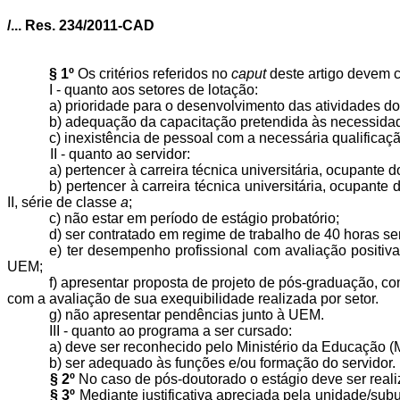
/... Res. 234/2011-CAD
§ 1º
Os critérios referidos no
caput
deste artigo devem c
I - quanto aos setores de lotação:
a) prioridade para o desenvolvimento das atividades do
b) adequação da capacitação pretendida às necessidad
c) inexistência de pessoal com a necessária qualificaç
II - quanto ao servidor:
a) pertencer à carreira técnica universitária, ocupante
b) pertencer à carreira técnica universitária, ocupant
II, série de classe
a
;
c) não estar em período de estágio probatório;
d) ser contratado em regime de trabalho de 40 horas se
e) ter desempenho profissional com avaliação positiv
UEM;
f) apresentar proposta de projeto de pós-graduação, c
com a avaliação de sua exequibilidade realizada por setor.
g) não apresentar pendências junto à UEM.
III - quanto ao programa a ser cursado:
a) deve ser reconhecido pelo Ministério da Educação 
b) ser adequado às funções e/ou formação do servidor.
§ 2º
N
o caso de pós-doutorado o estágio deve ser reali
§ 3º
Mediante justificativa apreciada pela unidade/su