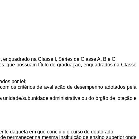
es, enquadrado na Classe I, Séries de Classe A
, B
e C;
nções, que possuam título de graduação, enquadrados na Classe
dos por lei;
o com os critérios de avaliação de desempenho adotados pela
a unidade/subunidade administrativa ou do órgão de lotação e
rente daquela em que concluiu o curso de doutorado.
pode permanecer na mesma instituição de ensino superior onde