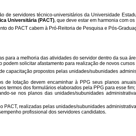
o de servidores técnico-universitários da Universidade Esta
ca Universitária (PACT)
, que deve estar em harmonia com os
nto do PACT cabem à Pró-Reitoria de Pesquisa e Pós-Gradua
 para a melhoria das atividades do servidor dentro da sua área
ão podem solicitar afastamento para realização de novos cursos
de capacitação propostos pelas unidades/subunidades administ
gãos de lotação devem encaminhar à PPG seus planos anuais 
os termos dos formulários elaborados pela PPG para esse fim;
ando-se nos planos das unidades/subunidades administrati
 o PACT, realizadas pelas unidades/subunidades administrativa
empenho profissional dos servidores candidatos.