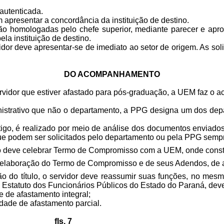
 autenticada.
apresentar a concordância da instituição de destino.
 são homologadas pelo chefe superior, mediante parecer e ap
la instituição de destino.
or deve apresentar-se de imediato ao setor de origem. As sol
DO ACOMPANHAMENTO
rvidor que estiver afastado para pós-graduação, a UEM faz o a
istrativo que não o departamento, a PPG designa um dos depar
igo, é realizado por meio de análise dos documentos enviados 
que podem ser solicitados pelo departamento ou pela PPG semp
ão deve celebrar Termo de Compromisso com a UEM, onde consta
 elaboração do Termo de Compromisso e de seus Adendos, de 
 do título, o servidor deve reassumir suas funções, no mes
o Estatuto dos Funcionários Públicos do Estado do Paraná, d
 de afastamento integral;
dade de afastamento parcial.
fls. 7