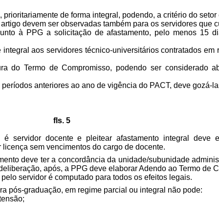
rioritariamente de forma integral, podendo, a critério do setor 
 artigo devem ser observadas também para os servidores que
junto à PPG a solicitação de afastamento, pelo menos 15 di
tegral aos servidores técnico-universitários contratados em 
ura do Termo de Compromisso, podendo ser considerado ab
 a períodos anteriores ao ano de vigência do PACT, deve gozá-l
fls. 5
m é servidor docente e pleitear afastamento integral deve 
tar licença sem vencimentos do cargo de docente.
nto deve ter a concordância da unidade/subunidade administrat
deliberação, após, a PPG deve elaborar Adendo ao Termo de 
pelo servidor é computado para todos os efeitos legais.
ra pós-graduação, em regime parcial ou integral não pode:
xtensão;