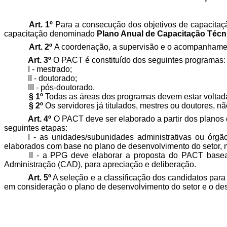
Art. 1º
Para a consecução dos objetivos de capacitaçã
capacitação denominado
Plano Anual de Capacitação Técni
Art. 2º
A coordenação, a supervisão e o acompanhame
Art. 3º
O PACT é constituído dos seguintes programas:
I - mestrado;
II - doutorado;
III - pós-doutorado.
§ 1º
Todas as áreas dos programas devem estar voltadas
§ 2º
Os servidores já titulados, mestres ou doutores, n
Art. 4º
O PACT deve ser elaborado a partir dos planos 
seguintes etapas:
I - as unidades/subunidades administrativas ou ór
elaborados com base no plano de desenvolvimento do setor, n
II - a PPG deve elaborar a proposta do PACT base
Administração (CAD), para apreciação e deliberação.
Art. 5º
A seleção e a classificação dos candidatos para
em consideração o plano de desenvolvimento do setor e o des