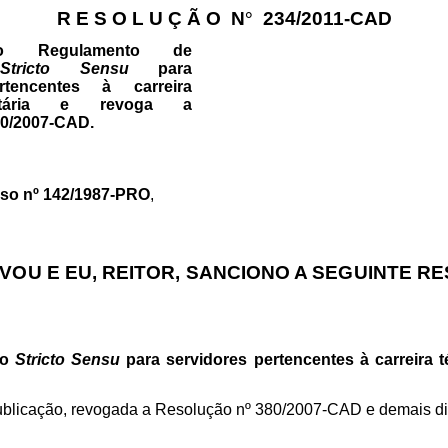
R E S O L U Ç Ã O
N
°
234/2011-CAD
o Regulamento de
o
Stricto Sensu
para
rtencentes à carreira
ersitária e revoga a
80/2007-CAD.
so nº 142/1987-PRO
,
OU E EU, REITOR, SANCIONO A SEGUINTE R
ão
Stricto Sensu
para servidores pertencentes à carreira té
publicação, revogada a Resolução nº 380/2007-CAD e demais di