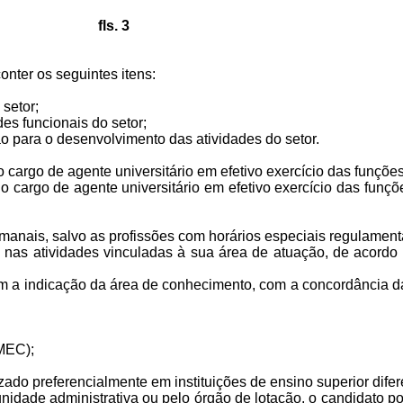
fls. 3
onter os seguintes itens:
 setor;
es funcionais do setor;
ão para o desenvolvimento das atividades do setor.
 do cargo de agente universitário em efetivo exercício das funçõ
e do cargo de agente universitário em efetivo exercício das fu
manais, salvo as profissões com horários especiais regulamenta
a nas atividades vinculadas à sua área de atuação, de acord
om a indicação da área de conhecimento, com a concordância d
(MEC);
zado preferencialmente em instituições de ensino superior dife
bunidade administrativa ou pelo órgão de lotação, o candidato 