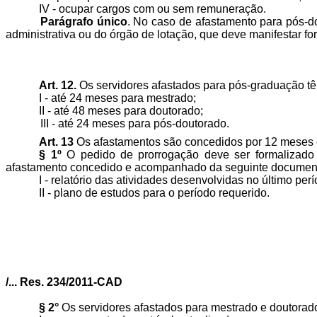
IV - ocupar cargos com ou sem remuneração.
Parágrafo único
. No caso de afastamento para pós-d
administrativa ou do órgão de lotação, que deve manifestar f
Art. 12.
Os servidores afastados para pós-graduação têm
I - até 24 meses para mestrado;
II - até 48 meses para doutorado;
III - até 24 meses para pós-doutorado.
Art. 13
Os afastamentos são concedidos por 12 meses e 
§ 1º
O pedido de prorrogação deve ser formalizado 
afastamento concedido e acompanhado da seguinte documen
I - relatório das atividades desenvolvidas no último pe
II - plano de estudos para o período requerido.
/... Res. 234/2011-CAD
§ 2°
Os servidores afastados para mestrado e doutorad