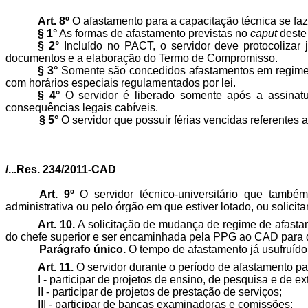
Art. 8º
O afastamento para a capacitação técnica se faz, p
§ 1°
As formas de afastamento previstas no
caput
deste
§ 2°
Incluído no PACT, o servidor deve protocolizar 
documentos e a elaboração do Termo de Compromisso.
§ 3°
Somente são concedidos afastamentos em regime in
com horários especiais regulamentados por lei.
§ 4°
O servidor é liberado somente após a assinat
consequências legais cabíveis.
§ 5°
O servidor que possuir férias vencidas referentes
/...Res. 234/2011-CAD
Art. 9º
O servidor técnico-universitário que també
administrativa ou pelo órgão em que estiver lotado, ou solici
Art.
10.
A
solicitação de mudança de regime de afastame
do chefe superior e ser encaminhada pela PPG ao CAD para 
Parágrafo único.
O tempo de afastamento já usufruído 
Art. 11.
O servidor durante o período de afastamento pa
I - participar de projetos de ensino, de pesquisa e de e
II - participar de projetos de prestação de serviços;
III - participar de bancas examinadoras e comissões;