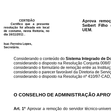
CERTIDÃO
Aprova remoç
Certifico que a presente
Seibert Filh
resolução foi afixada em local
UEM.
de costume, nesta Reitoria, no
dia 16/11/2011 .
Isac Ferreira Lopes,
Secretário.
Considerando o conteúdo do
Sistema Integrado de D
considerando o disposto na Resolução Conjunta 008/
considerando o formulário de remoção entre as Institui
considerando o parecer favorável da Diretoria de Serv
considerando o disposto na Resolução nº 410/97-CAD
O CONSELHO DE ADMINISTRAÇÃO APROV
Art. 1º
Aprovar a remoção do servidor técnico-univers