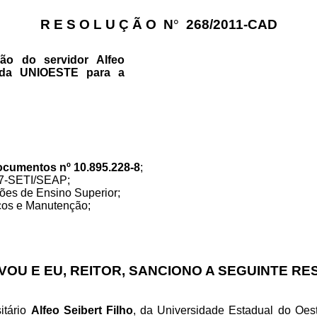
R E S O L U Ç Ã O
N
°
268/2011-CAD
ão do servidor Alfeo
o da UNIOESTE para a
ocumentos nº 10.895.228-8
;
07-SETI/SEAP;
ções de Ensino Superior;
iços e Manutenção;
,
OU E EU, REITOR, SANCIONO A SEGUINTE R
itário
Alfeo Seibert
Filho
, da Universidade Estadual do Oe