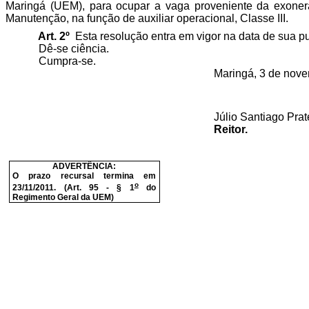
Maringá (UEM), para ocupar a vaga proveniente da exonera
Manutenção, na função de auxiliar operacional, Classe III.
Art. 2º
Esta resolução entra em vigor na data de sua p
Dê-se ciência.
Cumpra-se.
Maringá, 3 de nove
Júlio Santiago Prat
Reitor.
ADVERTÊNCIA:
O prazo recursal termina em
o
23/11/2011. (Art. 95 - § 1
do
Regimento Geral da UEM)