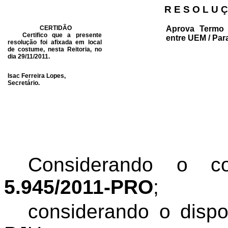
R E S O L U Ç
CERTIDÃO
Aprova Termo 
Certifico que a presente
entre UEM / Par
resolução foi afixada em local
de costume, nesta Reitoria, no
dia 29/11/2011.
Isac Ferreira Lopes,
Secretário.
Considerando o 
5.945/2011-PRO
;
considerando o dispo