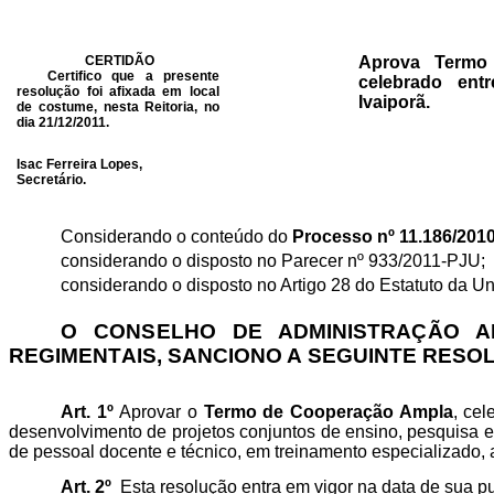
CERTIDÃO
Aprova Termo
Certifico que a presente
celebrado ent
resolução foi afixada em local
Ivaiporã.
de costume, nesta Reitoria, no
dia 21/12/2011.
Isac Ferreira Lopes,
Secretário.
Considerando o conteúdo do
Processo nº 11.186/20
considerando o disposto no Parecer nº 933/2011-PJU;
considerando o disposto no Artigo 28 do Estatuto da U
O CONSELHO DE ADMINISTRAÇÃO AP
REGIMENTAIS, SANCIONO A SEGUINTE RESO
Art. 1º
Aprovar o
Termo de Cooperação Ampla
, cel
desenvolvimento de projetos conjuntos de ensino, pesquisa e 
de pessoal docente e técnico, em treinamento especializado, a 
Art. 2º
Esta resolução entra em vigor na data de sua p