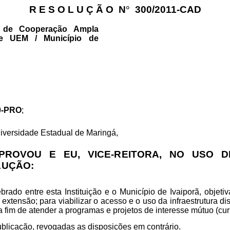
R E S O L U Ç Ã O
N
°
300/2011-CAD
 de Cooperação Ampla
re UEM / Município de
10-PRO
;
niversidade Estadual de Maringá,
ROVOU E EU, VICE-REITORA, NO USO D
LUÇÃO:
ebrado entre esta Instituição e o Município de Ivaiporã, objeti
extensão; para viabilizar o acesso e o uso da infraestrutura 
fim de atender a programas e projetos de interesse mútuo (curso
ublicação, revogadas as disposições em contrário.