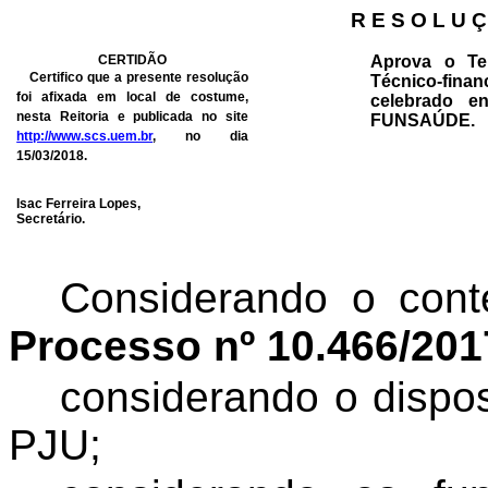
R E S O L U Ç
CERTIDÃO
Aprova o Te
Certifico que a presente resolução
Técnico-fin
foi afixada em local de costume,
celebrado e
nesta Reitoria e publicada no site
FUNSAÚDE.
http://www.scs.uem.br
, no dia
15/03/2018.
Isac Ferreira Lopes,
Secretário.
Considerando o cont
Processo nº 10.466/20
considerando
o dispos
PJU;