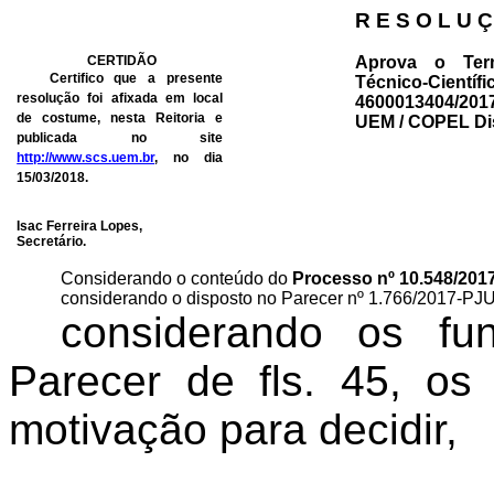
R E S O L U Ç
CERTIDÃO
Aprova o Ter
Certifico que a presente
Técnico-C
resolução foi afixada em local
4600013404/20
de costume, nesta Reitoria e
UEM / COPEL Dis
publicada no site
http://www.scs.uem.br
, no dia
15/03/2018.
Isac Ferreira Lopes,
Secretário.
Considerando o conteúdo do
Processo nº
10.548/
201
considerando o disposto no Parecer nº 1.
766
/201
7
-PJ
considerando
os fun
Parecer de fls. 45, o
motivação para decidir,