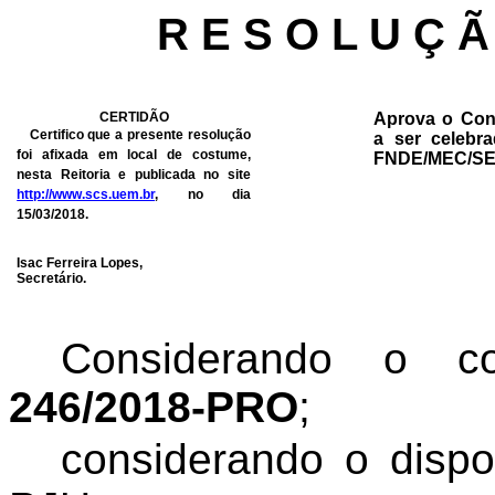
R E S O L U Ç Ã
CERTIDÃO
Aprova o Con
Certifico que a presente resolução
a ser celebr
foi afixada em local de costume,
FNDE/MEC/SE
nesta Reitoria e publicada no site
http://www.scs.uem.br
, no dia
15/03/2018.
Isac Ferreira Lopes,
Secretário.
Considerando o 
246/2018-PRO
;
considerando
o dispo