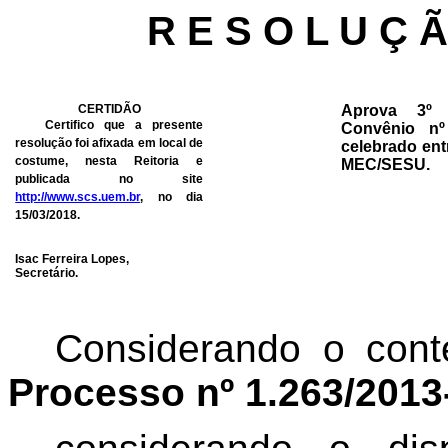
R E S O L U Ç 
CERTIDÃO
Aprova 3º 
Certifico que a presente
Convênio nº
resolução foi afixada em local de
celebrado en
costume, nesta Reitoria e
MEC/SESU.
publicada no site
http://www.scs.uem.br
, no dia
15/03/2018.
Isac Ferreira Lopes,
Secretário.
Considerando o cont
Processo nº 1.263/201