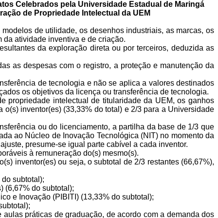
atos
C
elebrados
pela
U
niversidade
E
stadual
de
M
aringá
oração
de
P
ropriedade
I
ntelectual
da
UEM
 modelos de utilidade, os desenhos industriais, as marcas, os
 da atividade inventiva e de criação.
esultantes da exploração direta ou por terceiros, deduzida as
das as despesas com o registro, a proteção e manutenção da
nsferência de tecnologia e não se aplica a valores destinados
dos os objetivos da licença ou transferência de tecnologia.
de propriedade intelectual de titularidade da UEM, os ganhos
 o(s) inventor(es) (33,33% do total) e 2/3 para a Universidade
nsferência ou do licenciamento, a partilha da base de 1/3 que
ormada ao Núcleo de Inovação Tecnológica (NIT) no momento da
juste, presume-se igual parte cabível a cada inventor.
rporáveis à remuneração do(s) mesmo(s).
ao(s)
inventor(
es) ou seja, o subtotal de 2/3 restantes (66,67%),
 do subtotal);
s) (6,67% do subtotal);
co e Inovação (PIBITI) (13,33% do subtotal);
ubtotal);
 aulas práticas de graduação, de acordo com a demanda dos