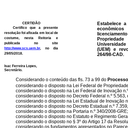
CERTIDÃO
Estabelece a
Certifico que a presente
econômicos
resolução foi afixada em local de
licenciamento
costume, nesta Reitoria e
Propriedad
publicada no site
Universidade
http://www.scs.uem.br
, no dia
(UEM) e
rev
29/05/2018.
264/98-CAD
.
Isac Ferreira Lopes,
Secretário.
Considerando o conteúdo das fls. 73 a 99 do
Processo
considerando
o disposto na Lei Federal de Propriedade 
considerando
o disposto na Lei Federal de Inovação n.
considerando
o disposto no Decreto Federal n.º 5.563,
considerando
o disposto na Lei Estadual de Inovação n
considerando
o disposto no Decreto Estadual n.º 7.359
considerando
o disposto na Portaria n.º 340/2008-GRE
considerando
o disposto no Estatuto e Regimento Gera
considerando
o disposto no § 3º do Artigo 17 da Reso
considerando os fundamentos apresentados no Parecer d