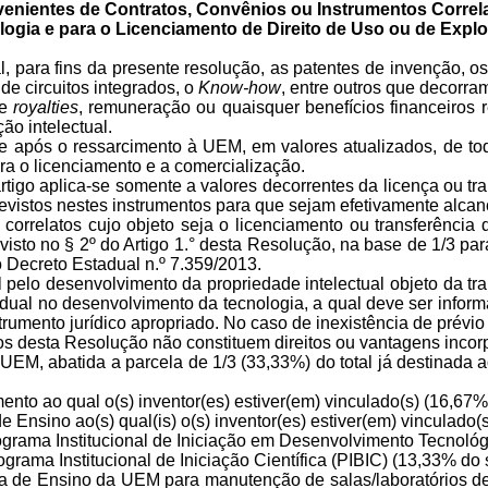
venientes
de
C
ontratos
, C
onvênios ou
I
nstrumentos
C
orrel
logia
e para o
L
icenciamento
de
D
ireito
de
U
so
ou de
E
xpl
, para fins
da presente
resolução, as patentes de invenção, os
de circuitos integrados, o
Know-how
, entre outros que decorram
de
royalties
, remuneração ou quaisquer benefícios financeiros r
ão intelectual.
e após o ressarcimento à UEM, em valores atualizados, de to
ra o licenciamento e a comercialização.
tigo aplica-se somente a valores decorrentes da licença ou tra
vistos nestes instrumentos para que sejam efetivamente alcança
correlatos cujo objeto seja o licenciamento ou transferência 
evisto no
§ 2º do Artigo
1
.° desta Resolução,
na base de 1/3 para
o Decreto Estadual n.º 7.359/2013.
pelo desenvolvimento da propriedade intelectual objeto da tra
vidual no desenvolvimento da tecnologia, a qual deve ser inf
mento jurídico apropriado. No caso de inexistência de prévio a
os desta Resolução não constituem direitos ou vantagens inco
UEM, abatida a parcela de 1/3 (33,33%) do total já destinada 
ento ao qual o(s)
inventor(
es) estiver(em) vinculado(s) (16,67%
 de Ensino ao(s)
qual(
is
) o(s) inventor(es) estiver(em) vinculado(
grama Institucional de Iniciação em Desenvolvimento Tecnológi
grama Institucional de Iniciação Científica (PIBIC) (13,33% do s
a
de Ensino da UEM para manutenção de salas/laboratórios de