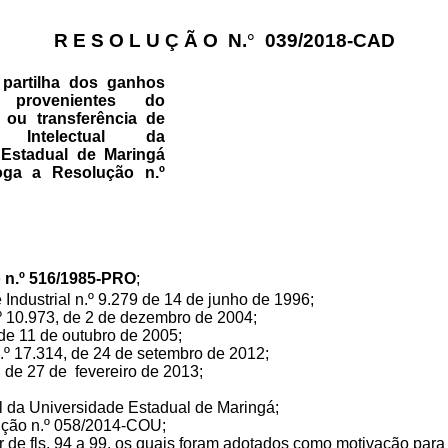
R E S O L U Ç Ã O
N.
°
039/2018-CAD
 partilha dos ganhos
 provenientes do
 ou transferência de
e Intelectual da
 Estadual de Maringá
oga a Resolução n.º
 n.º 516/1985-PRO
;
Industrial n.º 9.279 de 14 de junho de 1996;
º 10.973, de 2 de dezembro de 2004;
 de 11 de outubro de 2005;
.º 17.314, de 24 de setembro de 2012;
, de 27 de
fevereiro de 2013;
;
l da Universidade Estadual de Maringá;
lução n.º 058/2014-COU;
e fls. 94 a 99, os quais foram adotados como motivação para 