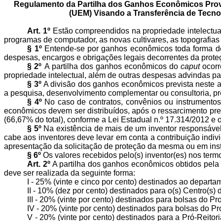
R
egulamento
da
P
artilha
dos
G
anhos
E
conômicos
P
ro
(UEM) V
isando
a
T
ransferência
de
T
ecno
Art. 1º
Estão compreendidos na propriedade intelectual
programas de computador, as novas cultivares, as topografias 
§ 1º
Entende-se por ganhos econômicos toda forma 
despesas, encargos e obrigações legais decorrentes da proteç
§ 2º
A partilha dos ganhos econômicos do
caput
ocorr
propriedade intelectual, além de outras despesas advindas pa
§ 3º
A divisão dos ganhos econômicos prevista neste ar
a pesquisa, desenvolvimento complementar ou consultoria, pre
§ 4º
No caso de contratos, convênios ou instrumentos 
econômicos
devem ser
distribuídos, após o ressarcimento pr
(66,67% do total), conforme a Lei Estadual n.º 17.314/2012 e 
§ 5º
Na existência de mais de um inventor responsável 
cabe aos inventores deve levar em conta a contribuição indi
apresentação da solicitação de proteção da mesma ou em instru
§ 6º
Os valores recebidos pelo(s)
inventor(
es) nos term
Art. 2º
A partilha dos ganhos econômicos obtidos pela 
deve ser realizada da seguinte forma:
I - 25% (vinte e cinco por cento)
destinados ao departam
II - 10% (dez por cento) destinados para o(s) Centro(s)
III - 20% (vinte por cento)
destinados para bolsas do Pro
IV - 20% (vinte por cento)
destinados para bolsas do Pro
V - 20% (vinte por cento) destinados para a
Pró-Reitori