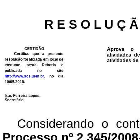
R E S O L U Ç Ã
CERTIDÃO
Aprova o r
Certifico que a presente
atividades d
resolução foi afixada em local de
atividades de
costume, nesta Reitoria e
publicada no site
http://www.scs.uem.br
, no dia
10/05/2018.
Isac Ferreira Lopes,
Secretário.
Considerando o con
Processo nº 2.345/200