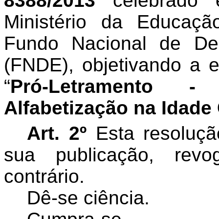
8388/2013
celebrado e
Ministério da Educaç
Fundo Nacional de De
(FNDE),
objetivando
a e
“
Pró-Letramento -
Alfabetização na Idade
Art. 2º
Esta resoluçã
sua publicação, rev
contrário.
Dê-se ciência.