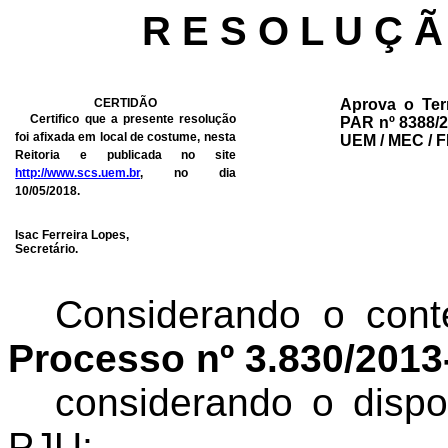
R E S O L U Ç Ã
CERTIDÃO
Aprova o Te
Certifico que a presente resolução
PAR nº 8388/2
foi afixada em local de costume, nesta
UEM / MEC / 
Reitoria e publicada no site
http://www.scs.uem.br
, no dia
10/05/2018.
Isac Ferreira Lopes,
Secretário.
Considerando o cont
Processo nº 3.830/201
considerando
o dispo
PJU;