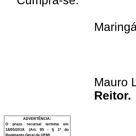
Cumpra-se.
Maringá
Mauro 
Reitor.
ADVERTÊNCIA:
O prazo recursal termina em
18/05/2018. (Art. 95 - § 1º do
Regimento Geral da UEM)