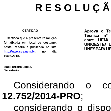
R E S O L U Ç Ã
CERTIDÃO
Aprova o Te
Técnica nº 
Certifico que a presente resolução
entre UEM/
foi afixada em local de costume,
UNIOESTE/ 
nesta Reitoria e publicada no site
UNESPAR/ UF
http://www.scs.uem.br
, no dia
10/05/2018.
Isac Ferreira Lopes,
Secretário.
Considerando o 
12.752/2014-PRO
;
considerando
o dispo