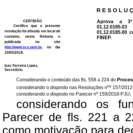
R E S O L U 
CERTIDÃO
Aprova a 3ª
Certifico que a presente
01.12.0185.
resolução foi afixada em local de
01.12.0185.00 
costume, nesta Reitoria e
FINEP.
publicada no site
http://www.scs.uem.br
, no dia
10/05/2018.
Isac Ferreira Lopes,
Secretário.
Considerando o conteúdo das fls. 558 a 224 do
Proces
os
considerando
o disposto nas Resoluções n
157/2012
considerando
o disposto no Parecer nº 159/2018-PJU;
considerando
os fun
Parecer de fls. 221 a 
como motivação para dec