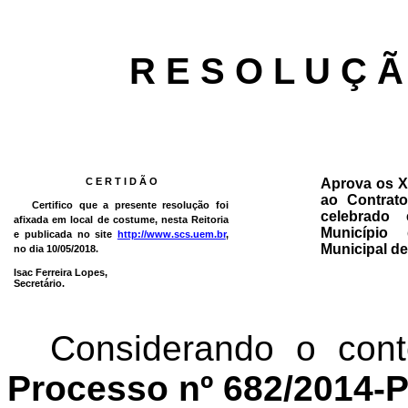
R E S O L U Ç Ã
C E R T I D Ã O
Aprova os XI
ao Contrato
Certifico que a presente resolução foi
celebrado
afixada em local de costume, nesta Reitoria
Município 
e publicada no site
http://www.scs.uem.br
,
Municipal d
no dia 10/05/2018.
Isac Ferreira Lopes,
Secretário.
Considerando o con
Processo nº 682/2014-