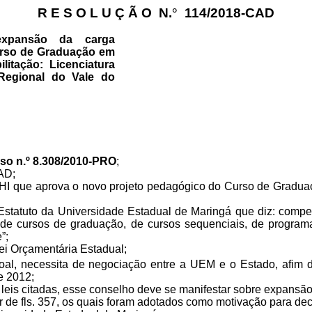
R E S O L U Ç Ã O
N.
°
114/2018-CAD
xpansão da carga
urso de Graduação em
ilitação: Licenciatura
egional do Vale do
so n.º 8.308/2010-PRO
;
AD;
I que aprova o novo projeto pedagógico do Curso de Graduaçã
 Estatuto da Universidade Estadual de Maringá que diz: compe
ão de cursos de graduação, de cursos sequenciais, de progr
”;
Lei Orçamentária Estadual;
l, necessita de negociação entre a UEM e o Estado, afim de
e 2012;
leis citadas, esse conselho deve se manifestar sobre expansão
de fls. 357, os quais foram adotados como motivação para deci