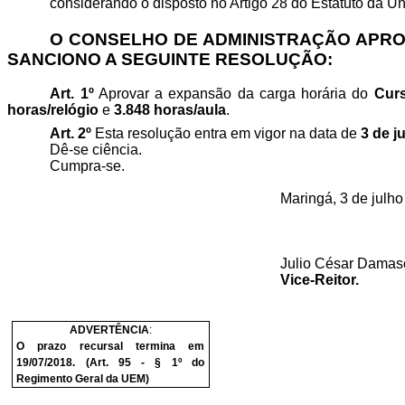
considerando o disposto no Artigo 28 do Estatuto da U
O CONSELHO DE ADMINISTRAÇÃO APROVO
SANCIONO A SEGUINTE RESOLUÇÃO:
Art. 1º
Aprovar a expansão da carga horária do
Curs
horas/relógio
e
3.848 horas/aula
.
Art. 2º
Esta resolução entra em vigor na data de
3 de j
Dê-se ciência.
Cumpra-se.
Maringá, 3 de julho
Julio César Damas
Vice-Reitor.
ADVERTÊNCIA
:
O prazo recursal termina em
19/07/2018. (Art. 95 - § 1º do
Regimento Geral da UEM)