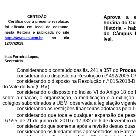
CERTIDÃO
Aprova a e
Certifico que a presente resolução
horária do C
foi afixada em local de costume,
História - hab
nesta Reitoria e publicada no site
do Câmpus R
http://www.scs.uem.br
, no dia
Ivaí.
12/07/2018.
Isac Ferreira Lopes,
Secretário.
Considerando o conteúdo das fls. 241 a 357 do
Proces
considerando
o disposto na Resolução n.º 492/2005-C
considerando
o disposto na Resolução n.º 015/2018-DH
do Vale do Ivaí (CRV);
considerando
o disposto no Inciso VI do Artigo 18 do
sobre a criação, a organização, a modificação e a extinç
colégios subordinados à UEM, observada a legislação vigente
considerando
as restrições financeiras adotadas pela 
considerando
que toda e qualquer expansão de pessoa
16.555, de 21 de junho de 2010 e 17.382 de 6 de dezembro d
considerando
que somente após a revisão destas duas 
considerando os fundamentos apresentados no Parecer 