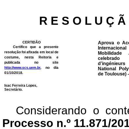
R E S O L U Ç Ã
CERTIDÃO
Aprova o Ac
Certifico que a presente
Internacio
resolução foi afixada em local de
Mobilidade
costume, nesta Reitoria e
celebrado
publicada no site
d’ingénieurs 
http://www.scs.uem.br
, no dia
National Poly
01/10/2018.
de Toulouse) -
Isac Ferreira Lopes,
Secretário.
Considerando o cont
Processo n.º 11.871/2