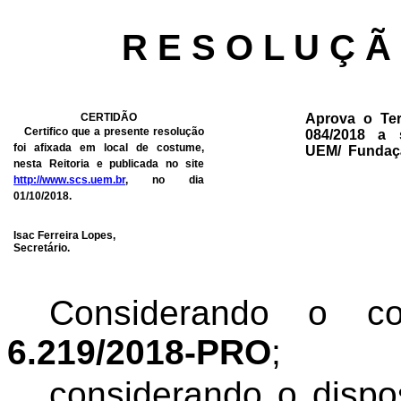
R E S O L U Ç Ã
CERTIDÃO
Aprova o Te
Certifico que a presente resolução
084/2018 a 
foi afixada em local de costume,
UEM/
Fundaçã
nesta Reitoria e publicada no site
http://www.scs.uem.br
, no dia
01/10/2018.
Isac Ferreira Lopes,
Secretário.
Considerando o 
6.219/2018-PRO
;
considerando
o dispo