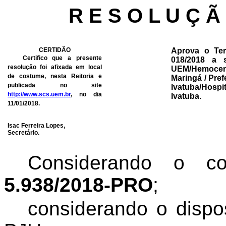
R E S O L U Ç Ã
CERTIDÃO
Aprova o Te
Certifico que a presente
018/2018 a s
resolução foi afixada em local
UEM/Hemoce
de costume, nesta Reitoria e
Maringá / Pref
publicada no site
Ivatuba/Hospi
http://www.scs.uem.br
, no dia
Ivatuba.
11/01/2018.
Isac Ferreira Lopes,
Secretário.
Considerando o 
5.938/2018-PRO
;
considerando
o dispo