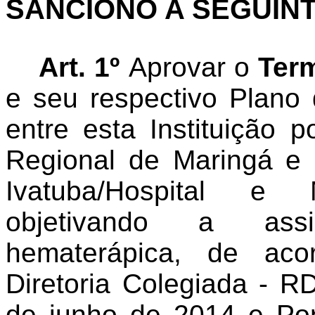
SANCIONO A SEGUIN
Art. 1º
Aprovar o
Term
e seu respectivo Plano 
entre esta Instituição 
Regional de Maringá e 
Ivatuba
/Hospital e
objetivando a assi
hematerápica
, de aco
Diretoria Colegiada - 
de junho de 2014 e Por