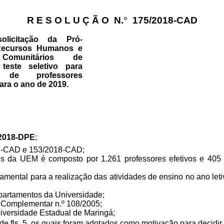
R E S O L U Ç Ã O
N.
°
175/2018-CAD
licitação da Pró-
 Recursos Humanos e
Comunitários de
teste seletivo para
o de professores
ara o ano de 2019.
/2018-DPE
;
7-CAD
e
153/2018-CAD;
s da UEM é composto por 1.261 professores efetivos e 405 
mental para a realização das atividades de ensino no ano letiv
partamentos da Universidade;
i Complementar n.º 108/2005;
niversidade Estadual de Maringá;
 fls. 5, os quais foram adotados como motivação para decidir,