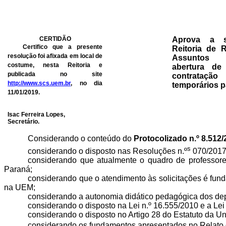
CERTIDÃO
Aprova a so
Certifico que a presente
Reitoria de
resolução foi afixada em local de
Assuntos 
costume, nesta Reitoria e
abertura de 
publicada no site
contrataçã
http://www.scs.uem.br
, no dia
temporários p
11/01/2019.
Isac Ferreira Lopes,
Secretário.
Considerando o conteúdo do
Protocolizado n.º 8.512
s
considerando
o disposto nas Resoluções
n.º
070/201
considerando que atualmente o quadro de professore
Paraná;
considerando que o atendimento às solicitações é funda
na UEM;
considerando a autonomia didático pedagógica dos de
considerando o disposto na Lei n.º 16.555/2010 e a Le
considerando
o disposto no Artigo 28 do Estatuto da U
considerando os fundamentos apresentados no Relato de