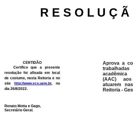
R E S O L U Ç Ã
CERTIDÃO
Aprova a co
Certifico que a presente
trabalhad
resolução foi afixada em local
acadêmica
de costume, nesta Reitoria e no
(AAC) aos
site
http://www.scs.uem.br
, no
atuarem nas
dia ­­­­­26/8/2022.
Reitoria - Ge
Renato Motta e Gago,
Secretário Geral.
Considerando o con