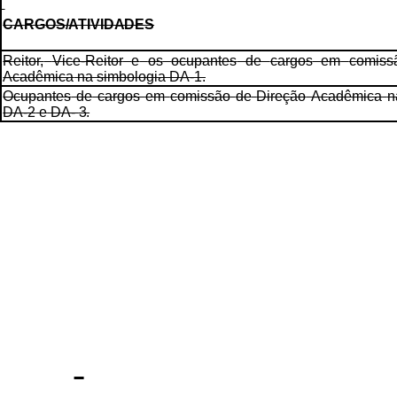
CARGOS/ATIVIDADES
Reitor,
Vice-Reitor
e
os
ocupantes
de
cargos
em
comiss
Acadêmica
na simbologia DA-1.
Ocupantes
de
cargos
em
comissão
de
Direção
Acadêmica
n
DA-2
e
DA-
3.