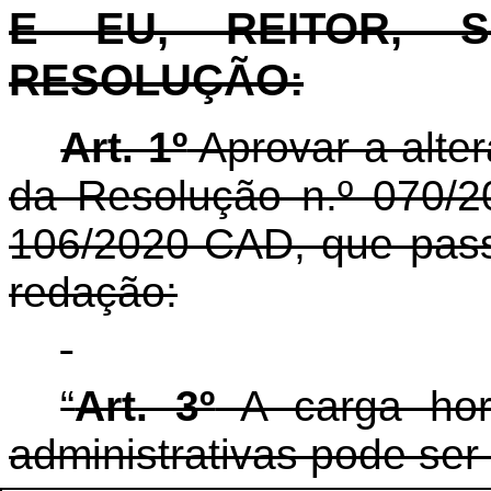
E EU, REITOR, S
RESOLUÇÃO:
Art. 1º
Aprovar a alter
da Resolução n.º 070/
106/2020-CAD
, que pas
redação:
“
Art. 3º
A carga horá
administrativas pode ser 