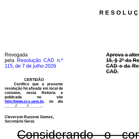
R E S O L U Ç
Revogada
Aprova a alte
pela
Resolução CAD n.º
15, § 2º da R
115, de 7 de julho 2026
CAD e da Res
CAD.
CERTIDÃO
Certifico que a presente
resolução foi afixada em local de
costume, nesta Reitoria e
publicada no site
http://www.scs.uem.br
, no dia
_____/_____/______
.
Cleverson Ruzzene Gomes,
Secretário Geral.
Considerando o c