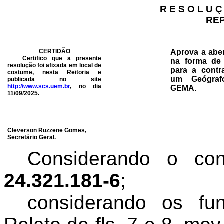
R E S O L U Ç
RE
CERTIDÃO
Aprova a aber
Certifico que a presente
na forma de 
resolução foi afixada em local de
para a contr
costume, nesta Reitoria e
um Geógrafo
publicada no site
http://www.scs.uem.br
, no dia
GEMA.
11/09/2025
.
Cleverson Ruzzene Gomes,
Secretário Geral.
Considerando o c
24.321.181-6
;
c
onsiderando os fu