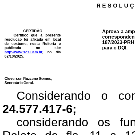
R E S O L U Ç
CERTIDÃO
Aprova a amp
Certifico que a presente
corresponde
resolução foi afixada em local
187/2023-PR
de costume, nesta Reitoria e
para o DQI
.
publicada no site
http://www.scs.uem.br
, no dia
02/10/2025
.
Cleverson Ruzzene Gomes,
Secretário Geral.
Considerando o c
24.577.417-6;
c
onsiderando os fu