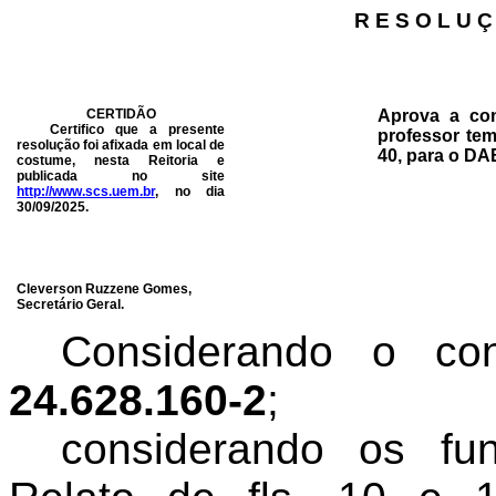
R E S O L U Ç
CERTIDÃO
Aprova
a co
Certifico que a presente
professor tem
resolução foi afixada em local de
40, para o DA
costume, nesta Reitoria e
publicada no site
http://www.scs.uem.br
, no dia
30/09/2025
.
Cleverson Ruzzene Gomes,
Secretário Geral.
Considerando o c
24.628.160-2
;
c
onsiderando os fu