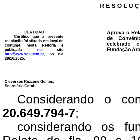
R E S O L U Ç
CERTIDÃO
Aprova o Rel
Certifico que a presente
de Convênio
resolução foi afixada em local de
celebrado
costume, nesta Reitoria e
Fundação Ara
publicada no site
http://www.scs.uem.br
, no dia
29/10/2025
.
Cleverson Ruzzene Gomes,
Secretário Geral.
Considerando o c
20.649.794-7
;
c
onsiderando os fu