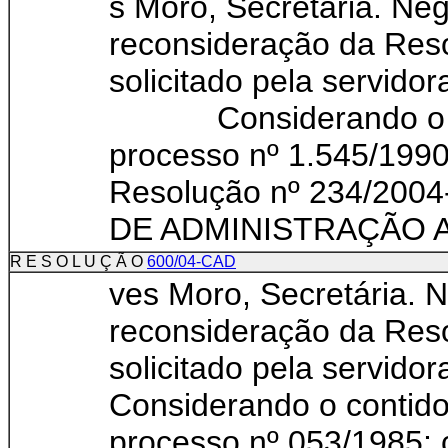
s Moro, Secretária. Ne
reconsideração da Res
solicitado pela servidor
Considerando o cont
processo nº 1.545/1990
Resolução nº 234
DE ADMINISTRAÇÃO A
R E S O L U Ç Ã O
600/04-CAD
ves Moro, Secretária. 
reconsideração da Res
solicitado pela servidor
Considerando o contido
processo nº 053/1985; 