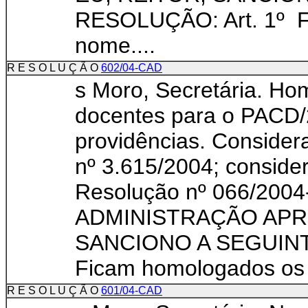
RESOLUÇÃO: Art. 1º F
nome....
R E S O L U Ç Ã O
602/04-CAD
s Moro, Secretária. H
docentes para o PACD/
providências. Consider
nº 3.615/2004; conside
Resolução nº 066/20
ADMINISTRAÇÃO APR
SANCIONO A SEGUINTE
Ficam homologados os 
R E S O L U Ç Ã O
601/04-CAD