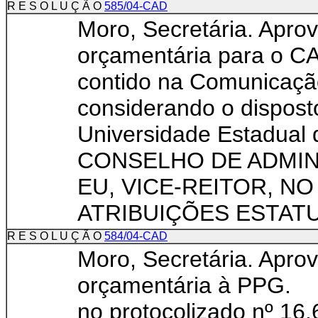
R E S O L U Ç Ã O
585/04-CAD
Moro, Secretária. Apro
orçamentária para 
contido na Comunicaçã
considerando o disposto
Universidade Estad
CONSELHO DE ADMI
EU, VICE-REITOR, N
ATRIBUIÇÕES ESTATUT
R E S O L U Ç Ã O
584/04-CAD
Moro, Secretária. Apro
orçamentária à PPG
no protocolizado nº 16