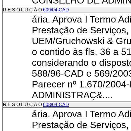
CONSELHO DE ADMINI
R E S O L U Ç Ã O
609/04-CAD
ária. Aprova I Termo Ad
Prestação de Serviços,
UEM/Gruchowski & Gru
o contido às fls. 36 a 
considerando o dispos
588/96-CAD e 569/200
Parecer nº 1.670/200
ADMINISTRAÇ&....
R E S O L U Ç Ã O
608/04-CAD
ária. Aprova I Termo Ad
Prestação de Serviços