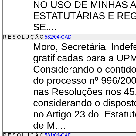
NO USO DE MINHAS 
ESTATUTÁRIAS E REG
SE....
R E S O L U Ç Ã O
582/04-CAD
Moro, Secretária. Indef
gratificadas para
Considerando o contido 
do processo nº 996/200
nas Resoluções nos 4
considerando o disposto
no Artigo 23 do Estatu
de M....
R E S O L U Ç Ã O
581/04-CAD