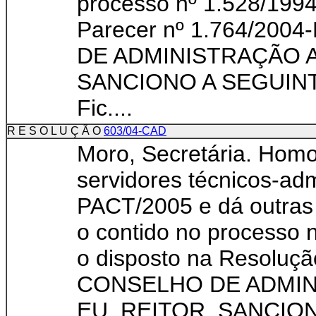
processo nº 1.528/1994
Parecer nº 1.764/
DE ADMINISTRAÇÃO A
SANCIONO A SEGUINT
Fic....
R E S O L U Ç Ã O
603/04-CAD
Moro, Secretária. Hom
servidores técnicos-adm
PACT/2005 e dá outras
o contido no processo 
o disposto na Resoluç
CONSELHO DE ADMI
EU, REITOR, SANCIO