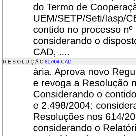
do Termo de Cooperaçã
UEM/SETP/Seti/Iasp/C
contido no processo nº
considerando o dispost
CAD, ....
R E S O L U Ç Ã O
617/04-CAD
ária. Aprova novo Reg
e revoga a Resolução 
Considerando o contid
e 2.498/2004; consider
Resoluções nos 614/2
considerando o Relatór