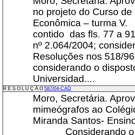
Moro, Secretária. Apro
no projeto do Curso de
Econômica – turma 
contido das fls. 77 a 9
nº 2.064/2004; conside
Resoluções nos 518/9
considerando o dispost
Universidad....
R E S O L U Ç Ã O
587/04-CAD
Moro, Secretária. Apro
mimeógrafos ao Colégi
Miranda Santos- Ensin
Considerando o con