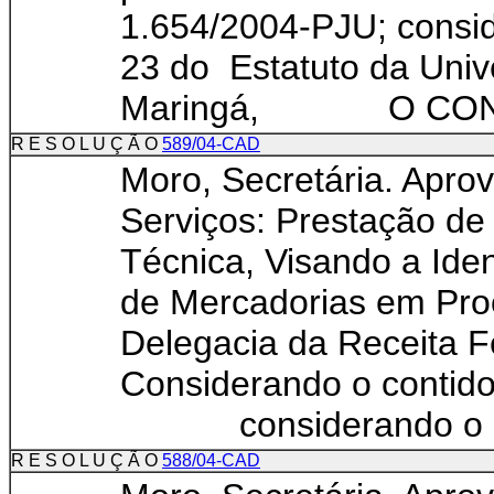
1.654/2004-PJU; consid
23 do Estatuto da Univ
Maringá, O CONSE
R E S O L U Ç Ã O
589/04-CAD
Moro, Secretária. Apro
Serviços: Prestação de 
Técnica, Visando a Iden
de Mercadorias em Proc
Delegacia da Receit
Considerando o contido
considerando o disp
R E S O L U Ç Ã O
588/04-CAD