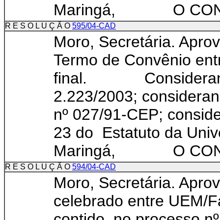
Maringá, O CONSE
R E S O L U Ç Ã O
595/04-CAD
Moro, Secretária. Aprov
Termo de Convênio ent
final. Considerando
2.223/2003; consideran
nº 027/91-CEP; conside
23 do Estatuto da Univ
Maringá, O CONSE
R E S O L U Ç Ã O
594/04-CAD
Moro, Secretária. Apro
celebrado entre UE
contido no processo nº