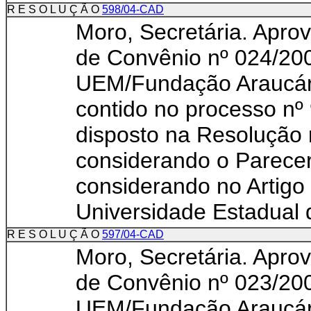
R E S O L U Ç Ã O
598/04-CAD
Moro, Secretária. Apro
de Convênio nº 024/200
UEM/Fundação Arau
contido no processo nº
disposto na Resolução
considerando o Parece
considerando no Artigo
Universidade Estadual d
R E S O L U Ç Ã O
597/04-CAD
Moro, Secretária. Apro
de Convênio nº 023/200
UEM/Fundação Arau