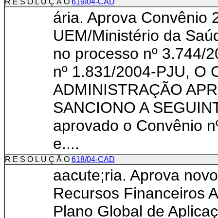
R E S O L U Ç Ã O
619/04-CAD
ária. Aprova Convênio 
UEM/Ministério da Saúd
no processo nº 3.744/2
nº 1.831/2004-PJU, 
ADMINISTRAÇÃO APR
SANCIONO A SEGUINTE
aprovado o Convênio nº
e....
R E S O L U Ç Ã O
618/04-CAD
aacute;ria. Aprova nov
Recursos Financeiros 
Plano Global de Aplica