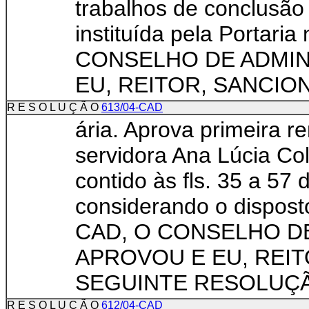
trabalhos de conclusã
instituída pela Portari
CONSELHO DE ADMI
EU, REITOR, SANCION.
R E S O L U Ç Ã O
613/04-CAD
ária. Aprova primeira 
servidora Ana Lúcia Co
contido às fls. 35 a 57
considerando o dispos
CAD, O CONSELHO D
APROVOU E EU, REIT
SEGUINTE RESOLUÇÃO: 
R E S O L U Ç Ã O
612/04-CAD