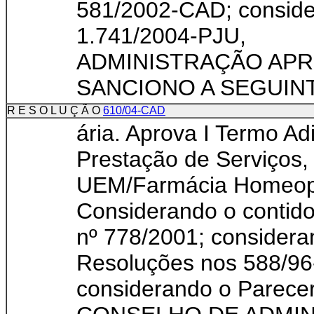
581/2002-CAD; conside
1.741/2004-PJU,
ADMINISTRAÇÃO APR
SANCIONO A SEGUINT
R E S O L U Ç Ã O
610/04-CAD
ária. Aprova I Termo Ad
Prestação de Serviços,
UEM/Farmácia Homeopát
Considerando o contido
nº 778/2001; considera
Resoluções nos 588/9
considerando o Parece