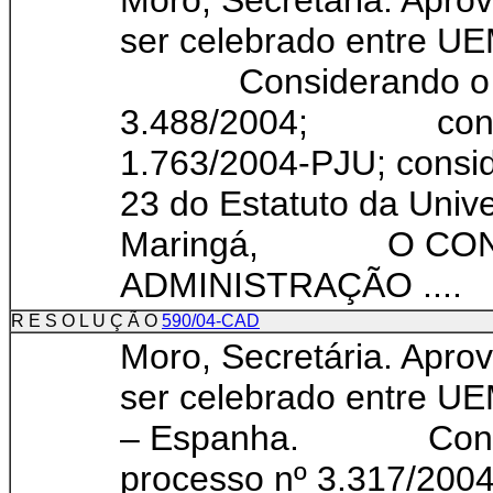
Moro, Secretária. Apro
ser celebrado entre U
Considerando o con
3.488/2004; consid
1.763/2004-PJU; consid
23 do Estatuto da Univ
Maringá, O CON
ADMINISTRAÇÃO ....
R E S O L U Ç Ã O
590/04-CAD
Moro, Secretária. Apro
ser celebrado entre UE
– Espanha. Conside
processo nº 3.317/2004