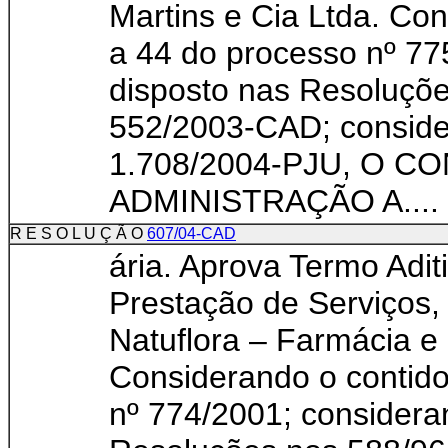
Martins e Cia Ltda. Con
a 44 do processo nº 77
disposto nas Resoluçõ
552/2003-CAD; conside
1.708/2004-PJU, O C
ADMINISTRAÇÃO A....
R E S O L U Ç Ã O
607/04-CAD
ária. Aprova Termo Adit
Prestação de Serviços,
Natuflora – Farmácia e 
Considerando o contido
nº 774/2001; considera