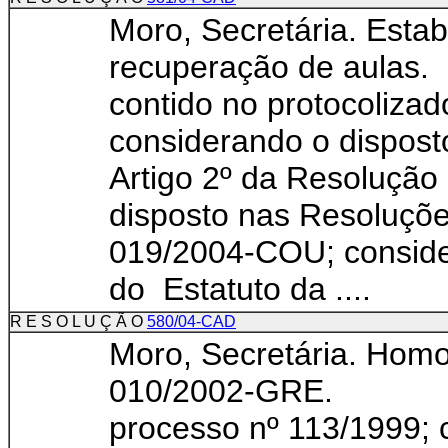
Moro, Secretária. Estabe
recuperação de aul
contido no protocolizad
considerando o dispost
Artigo 2º da Resolução
disposto nas Resoluçõ
019/2004-COU; consider
do Estatuto da ....
R E S O L U Ç Ã O
580/04-CAD
Moro, Secretária. Homo
010/2002-GRE. Cons
processo nº 113/1999; 