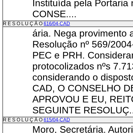
Instituída pela Portari
CONSE....
R E S O L U Ç Ã O
616/04-CAD
ária. Nega provimento 
Resolução nº 569/2004-
PEC e PRH. Consideran
protocolizados nºs 7.7
considerando o dispost
CAD, O CONSELHO D
APROVOU E EU, REIT
SEGUINTE RESOLUÇ..
R E S O L U Ç Ã O
615/04-CAD
Moro, Secretária. Auto