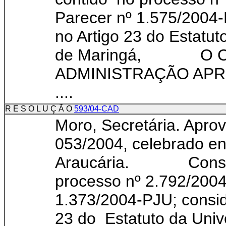
Parecer nº 1.575/2004-
no Artigo 23 do Estatut
de Maringá, O C
ADMINISTRAÇÃO APRO
....
R E S O L U Ç Ã O
593/04-CAD
Moro, Secretária. Apro
053/2004, celebrado e
Araucária. Conside
processo nº 2.792/2004
1.373/2004-PJU; consid
23 do Estatuto da Univ