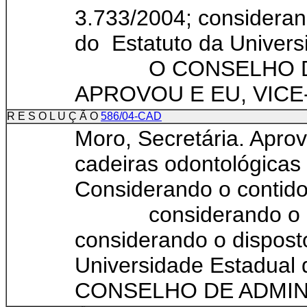
3.733/2004; consideran
do Estatuto da Univers
O CONSELHO DE 
APROVOU E EU, VICE-R
R E S O L U Ç Ã O
586/04-CAD
Moro, Secretária. Apro
cadeiras odontológi
Considerando o contido
considerando o Par
considerando o dispost
Universidade Estad
CONSELHO DE ADMINI