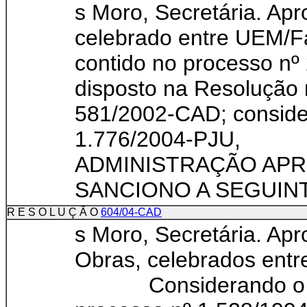
s Moro, Secretária. Ap
celebrado entre UE
contido no processo nº
disposto na Resolução
581/2002-CAD; conside
1.776/2004-PJU,
ADMINISTRAÇÃO APR
SANCIONO A SEGUINT
R E S O L U Ç Ã O
604/04-CAD
s Moro, Secretária. Ap
Obras, celebrados ent
Considerando o cont