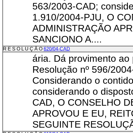
563/2003-CAD; conside
1.910/2004-PJU, O C
ADMINISTRAÇÃO APR
SANCIONO A....
R E S O L U Ç Ã O
620/04-CAD
ária. Dá provimento ao
Resolução nº 596/2004-
Considerando o contido
considerando o dispos
CAD, O CONSELHO D
APROVOU E EU, REIT
SEGUINTE RESOLUÇÃO: 