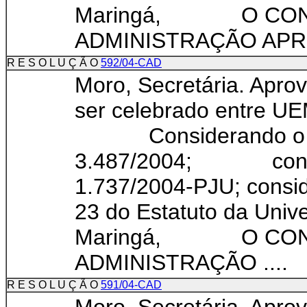
Maringá, O CON
ADMINISTRAÇÃO APRO
R E S O L U Ç Ã O
592/04-CAD
Moro, Secretária. Apro
ser celebrado entre U
Considerando o con
3.487/2004; consid
1.737/2004-PJU; consid
23 do Estatuto da Univ
Maringá, O CON
ADMINISTRAÇÃO ....
R E S O L U Ç Ã O
591/04-CAD