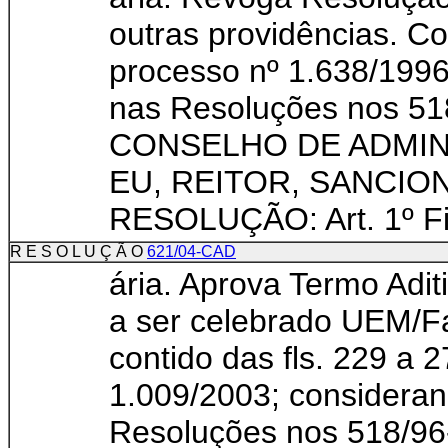
outras providências. C
processo nº 1.638/1996
nas Resoluções nos 5
CONSELHO DE ADMI
EU, REITOR, SANCIO
RESOLUÇÃO: Art. 1º Fi
R E S O L U Ç Ã O
621/04-CAD
ária. Aprova Termo Adi
a ser celebrado UEM/F
contido das fls. 229 a 
1.009/2003; consideran
Resoluções nos 518/9