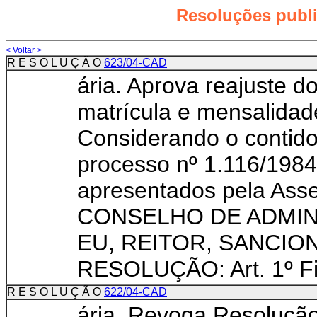
Resoluções publ
< Voltar >
R E S O L U Ç Ã O
623/04-CAD
ária. Aprova reajuste d
matrícula e mensalidad
Considerando o contido 
processo nº 1.116/1984
apresentados pela Asse
CONSELHO DE ADMI
EU, REITOR, SANCIO
RESOLUÇÃO: Art. 1º Fic
R E S O L U Ç Ã O
622/04-CAD
ária. Revoga Resoluçã