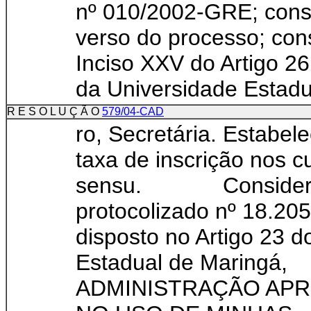
nº 010/2002-GRE; consi
verso do processo; con
Inciso XXV do Artigo 26
da Universidade Estadua
R E S O L U Ç Ã O
579/04-CAD
ro, Secretária. Estabe
taxa de inscrição nos c
sensu. Considerand
protocolizado nº 18.20
disposto no Artigo 23 d
Estadual de Mari
ADMINISTRAÇÃO APRO