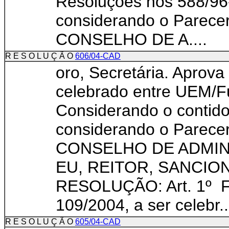
Resoluções nos 588/9
considerando o Parece
CONSELHO DE A....
R E S O L U Ç Ã O
606/04-CAD
oro, Secretária. Aprova
celebrado entre UEM/F
Considerando o contido
considerando o Parece
CONSELHO DE ADMI
EU, REITOR, SANCIO
RESOLUÇÃO: Art. 1º Fi
109/2004, a ser celebr..
R E S O L U Ç Ã O
605/04-CAD