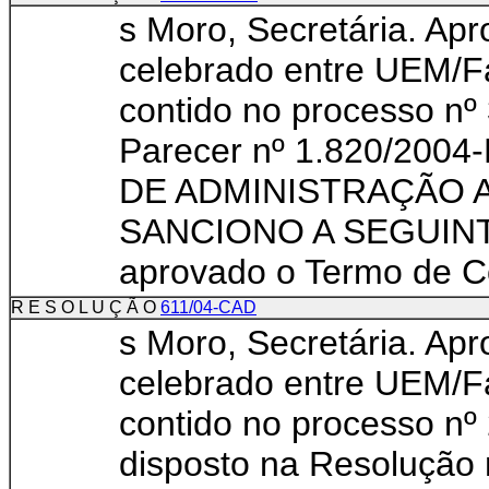
s Moro, Secretária. Ap
celebrado entre UE
contido no processo nº
Parecer nº 1.820/
DE ADMINISTRAÇÃO A
SANCIONO A SEGUINTE
aprovado o Termo de Co
R E S O L U Ç Ã O
611/04-CAD
s Moro, Secretária. Ap
celebrado entre UE
contido no processo nº
disposto na Resolução