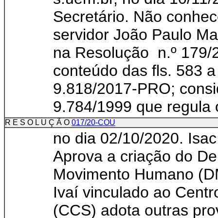
Secretário. Não conhec
servidor João Paulo Mar
na Resolução n.º 179/
conteúdo das fls. 583 a
9.818/2017-PRO; consid
9.784/1999 que regula o
R E S O L U Ç Ã O
017/20-COU
no dia 02/10/2020. Isac
Aprova a criação do De
Movimento Humano (D
Ivaí vinculado ao Cent
(CCS) adota outras pro