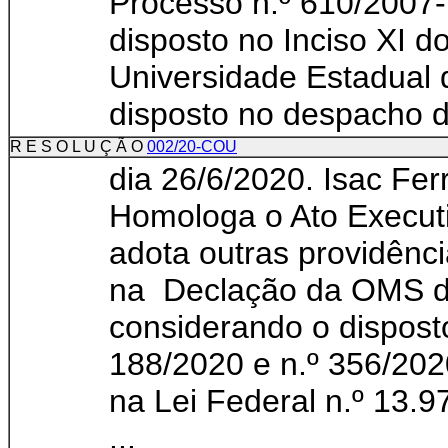
Processo n.º 610/2007
disposto no Inciso XI d
Universidade Estadual 
disposto no despacho da
R E S O L U Ç Ã O
002/20-COU
dia 26/6/2020. Isac Fer
Homologa o Ato Execut
adota outras providênc
na Declação da OMS de
considerando o dispost
188/2020 e n.º 356/202
na Lei Federal n.º 13.9
...