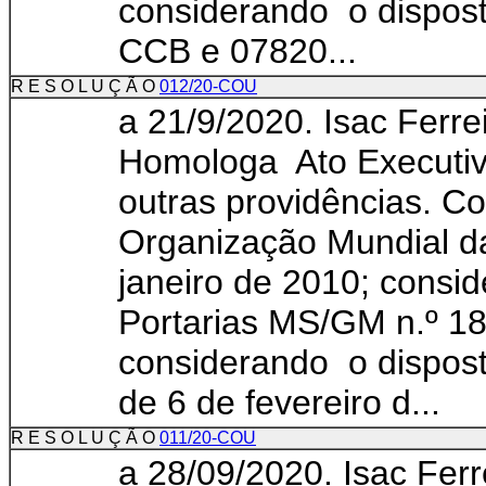
considerando o dispost
CCB e 07820...
R E S O L U Ç Ã O
012/20-COU
a 21/9/2020. Isac Ferre
Homologa Ato Executiv
outras providências. C
Organização Mundial d
janeiro de 2010; consi
Portarias MS/GM n.º 18
considerando o dispost
de 6 de fevereiro d...
R E S O L U Ç Ã O
011/20-COU
a 28/09/2020. Isac Ferr