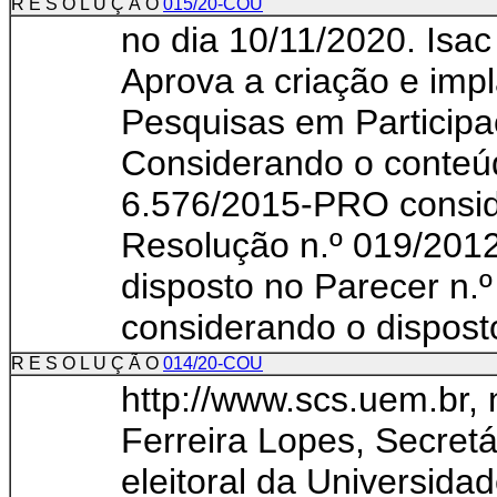
R E S O L U Ç Ã O
015/20-COU
no dia 10/11/2020. Isac
Aprova a criação e imp
Pesquisas em Participa
Considerando o conteú
6.576/2015-PRO consid
Resolução n.º 019/201
disposto no Parecer n.
considerando o disposto
R E S O L U Ç Ã O
014/20-COU
http://www.scs.uem.br, 
Ferreira Lopes, Secretá
eleitoral da Universida