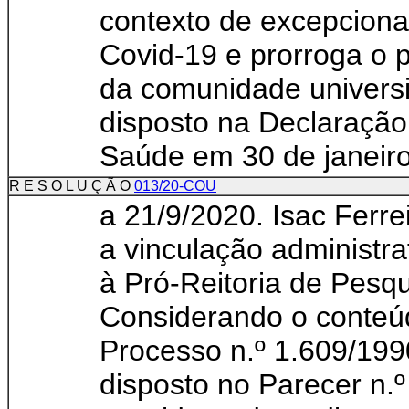
contexto de excepcion
Covid-19 e prorroga o 
da comunidade universi
disposto na Declaraçã
Saúde em 30 de janeiro 
R E S O L U Ç Ã O
013/20-COU
a 21/9/2020. Isac Ferre
a vinculação administrat
à Pró-Reitoria de Pesq
Considerando o conteúd
Processo n.º 1.609/19
disposto no Parecer n.