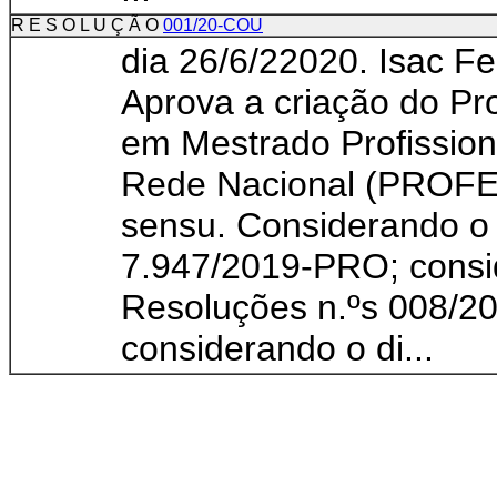
R E S O L U Ç Ã O
001/20-COU
dia 26/6/22020. Isac Fe
Aprova a criação do P
em Mestrado Profissio
Rede Nacional (PROFEI)
sensu. Considerando o
7.947/2019-PRO; consi
Resoluções n.ºs 008/
considerando o di...