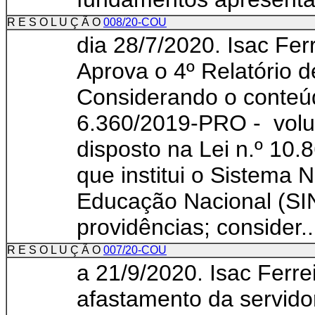
R E S O L U Ç Ã O
008/20-COU
dia 28/7/2020. Isac Fer
Aprova o 4º Relatório 
Considerando o conteú
6.360/2019-PRO - volu
disposto na Lei n.º 10.
que institui o Sistema 
Educação Nacional (SI
providências; consider..
R E S O L U Ç Ã O
007/20-COU
a 21/9/2020. Isac Ferre
afastamento da servido