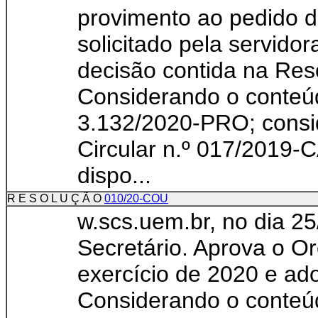
provimento ao pedido d
solicitado pela servidor
decisão contida na Re
Considerando o conteúd
3.132/2020-PRO; consid
Circular n.º 017/2019-
dispo...
R E S O L U Ç Ã O
010/20-COU
w.scs.uem.br, no dia 25
Secretário. Aprova o O
exercício de 2020 e ado
Considerando o conteú