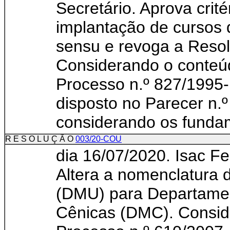
Secretário. Aprova crité
implantação de cursos 
sensu e revoga a Reso
Considerando o conteúd
Processo n.º 827/1995
disposto no Parecer n.
considerando os fundam
R E S O L U Ç Ã O
003/20-COU
dia 16/07/2020. Isac Fe
Altera a nomenclatura
(DMU) para Departamen
Cênicas (DMC). Consid