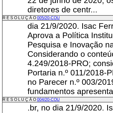
22 de junho de 2020, o
diretores de centr...
R E S O L U Ç Ã O
005/20-COU
dia 21/9/2020. Isac Fer
Aprova a Política Instit
Pesquisa e Inovação 
Considerando o conteú
4.249/2018-PRO; consi
Portaria n.º 011/2018-
no Parecer n.º 003/20
fundamentos apresenta.
R E S O L U Ç Ã O
004/20-COU
.br, no dia 21/9/2020. I