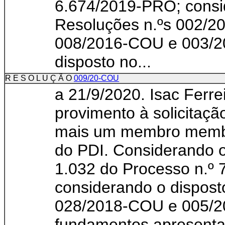
6.674/2019-PRO; consi
Resoluções n.ºs 002/
008/2016-COU e 003/2
disposto no...
R E S O L U Ç Ã O
009/20-COU
a 21/9/2020. Isac Ferre
provimento à solicita
mais um membro membr
do PDI. Considerando o
1.032 do Processo n.º
considerando o dispost
028/2018-COU e 005/2
fundamentos apresentad