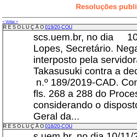
Resoluções publ
< Voltar >
R E S O L U Ç Ã O
019/20-COU
scs.uem.br, no dia 10/
Lopes, Secretário. Neg
interposto pela servido
Takasusuki contra a de
n.º 189/2019-CAD. Con
fls. 268 a 288 do Proc
considerando o dispost
Geral da...
R E S O L U Ç Ã O
018/20-COU
s.uem.br, no dia 10/11/