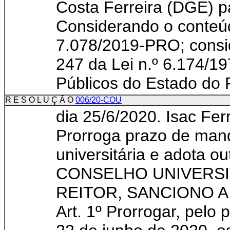
Costa Ferreira (DGE) pa
Considerando o conteúd
7.078/2019-PRO; consid
247 da Lei n.º 6.174/19
Públicos do Estado do 
R E S O L U Ç Ã O
006/20-COU
dia 25/6/2020. Isac Fer
Prorroga prazo de man
universitária e adota o
CONSELHO UNIVERSI
REITOR, SANCIONO 
Art. 1º Prorrogar, pelo 